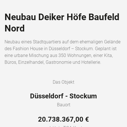
Neubau Deiker Höfe Baufeld
Nord
Neubau eines Stadtquartiers auf dem ehemaligen Gelände
des Fashion House in Düsseldorf – Stockum. Geplant ist
eine urbane Mischung aus 350 Wohnungen, einer Kita,
Büros, Einzelhandel, Gastronomie und Hotellerie.
Das Objekt
Düsseldorf - Stockum
Bauort
20.738.367,00 €