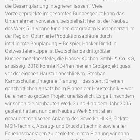
die Gesamtplanung integrieren lassen‘.‘ Viele
Vorzeigeprojekte im gesamten Bundesgebiet kann das
Unternehmen vor­weisen, beispielhaft hier ist der Neubau
des Werk 5 in Venne für einen der größten Kü­chenhersteller
der Region. Optimierte Produktionsabläufe durch
intelligente Bauplanung – Beispiel: Häcker Direkt in
Ostwestfalen-Lippe ist Deutsch­lands drittgrößter
Küchenmöbelhersteller, die Häcker Küchen GmbH & Co. KG,
ansässig. 2018 konnte KD-Plan hier ein Großprojekt quasi
vor der eigenen Haustür abschließen. Stephan
Kampschulte: ,,Integrale Planung – das steht für einen
ganzheitlichen Ansatz beim Planen der Haustechnik – war
bei ei­nem so großen Projekt unerlässlich. Es galt, nachdem
wir schon die Neubauten Werk 3 und 4 ab dem Jahr 2005
geplant hatten, nun den Neubau Werk 5 mit allen
gebäudetechnisehen Anlagen der Gewerke HLKS, Elektro,
MSR-Technik, Absaug- und Drucklufttechnik sowie aller
Feuerlöschanlagen zu begleiten, deren Planung wir dann