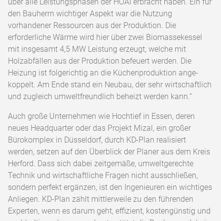
über alle Leistungs­phasen der HOAI erbracht haben. Ein für
den Bauherrn wichtiger Aspekt war die Nutzung
vorhandener Ressourcen aus der Produktion. Die
erforderliche Wärme wird hier über zwei Biomassekessel
mit insgesamt 4,5 MW Leis­tung erzeugt, welche mit
Holzabfällen aus der Produktion befeuert werden. Die
Heizung ist folgerichtig an die Küchenproduktion ange­
koppelt. Am Ende stand ein Neubau, der sehr wirtschaftlich
und zugleich umweltfreundlich beheizt werden kann.“
Auch große Unternehmen wie Hochtief in Essen, deren
neues Headquarter oder das Projekt Mizal, ein großer
Bürokomplex in Düsseldorf, durch KD-Plan realisiert
werden, setzen auf den Überblick der Planer aus dem Kreis
Herford. Dass sich dabei zeitgemäße, umweltgerechte
Technik und wirtschaftliche Fragen nicht ausschließen,
sondern perfekt ergänzen, ist den Ingenieuren ein wichtiges
Anliegen. KD-Plan zählt mittlerweile zu den führenden
Experten, wenn es darum geht, effi­zient, kostengünstig und