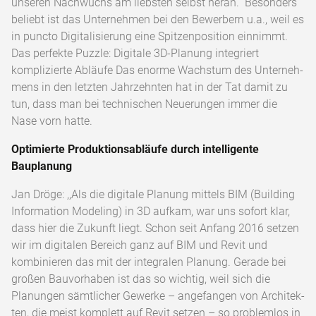
unseren Nach­wuchs am liebsten selbst heran.“ Besonders
beliebt ist das Unternehmen bei den Bewer­bern u.a., weil es
in puncto Digitalisierung eine Spitzenposition einnimmt.
Das perfekte Puzzle: Digitale 3D-Planung integriert
komplizierte Abläufe Das enorme Wachstum des Unterneh­
mens in den letzten Jahrzehnten hat in der Tat damit zu
tun, dass man bei technischen Neuerungen immer die
Nase vorn hatte.
Optimierte Produktionsabläufe durch intelligente
Bauplanung
Jan Dröge: ,,Als die digitale Planung mittels BIM (Building
Information Modeling) in 3D auf­kam, war uns sofort klar,
dass hier die Zu­kunft liegt. Schon seit Anfang 2016 setzen
wir im digitalen Bereich ganz auf BIM und Revit und
kombinieren das mit der integralen Planung. Gerade bei
großen Bauvorhaben ist das so wichtig, weil sich die
Planungen sämt­licher Gewerke – angefangen von Architek­
ten, die meist komplett auf Revit setzen – so problemlos in